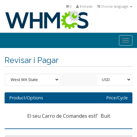
0
Entrada
Choose language
Togg
navi
Revisar i Pagar
Product/Options
Price/Cycle
El seu Carro de Comandes estΓ Buit