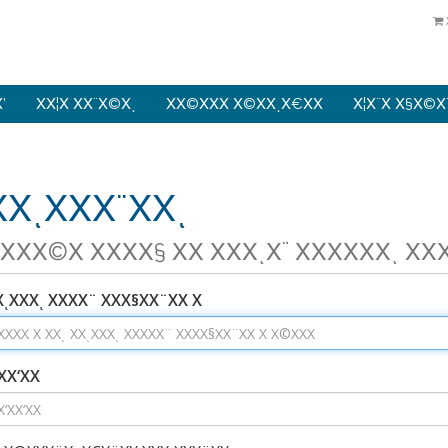
Χ’
ΧΧ¦Χ ΧΧ¨Χ©Χͺ
ΧΧ©ΧΧΧ Χ©ΧΧͺΧ€ΧΧ
Χ¦Χ¨Χ Χ§Χ©Χ
ΧͺΧΧΧ¨ΧΧͺ
ΧΧΧ©Χ ΧΧΧΧ§ ΧΧ ΧΧΧͺΧ¨ ΧΧΧΧΧΧͺ ΧΧ
ΧͺΧΧΧͺ ΧΧΧΧ¨ ΧΧΧ§ΧΧ¨ΧΧ Χ
ΧΧ‘ΧΧ