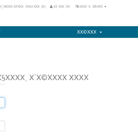
Χ¦Χ€ΧΧΧ ΧΧ’ΧΧΧͺ ΧΧ§Χ ΧΧΧͺ (
0
)
ΧΧͺΧΧΧ¨ΧΧͺ
ΧΧΧΧ¨Χͺ Χ©Χ€Χ
¨
ΧΧ©ΧΧΧ
Χ§ΧΧΧΧͺ Χ¨Χ©ΧΧΧΧ ΧΧΧΧ