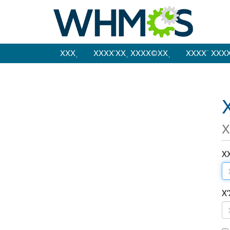
ΧΧΧͺ
ΧΧΧΧ’ΧΧͺ ΧΧΧΧ©ΧΧͺ
ΧΧΧΧ¨ ΧΧΧ
Χ
Χ
Χ
Χ‘