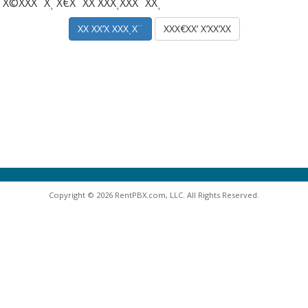
Χ©ΧΧΧ¨Χͺ Χ€Χ¨ΧΧ ΧΧΧͺΧΧΧ¨ΧΧͺ
ΧΧΧ€ΧΧ‘ Χ‘ΧΧ‘ΧΧ
Copyright © 2026 RentPBX.com, LLC. All Rights Reserved.