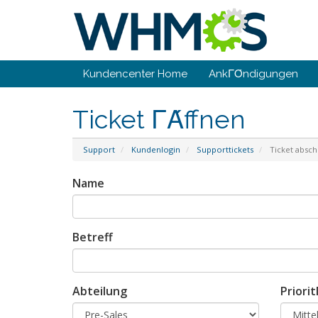
Kundencenter Home
AnkΓΌndigungen
Ticket ΓΆffnen
Support
Kundenlogin
Supporttickets
Ticket absch
Name
Betreff
Abteilung
Priori