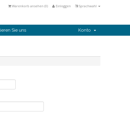
Warenkorb ansehen (
0
)
Einloggen
Sprachwahl
ieren Sie uns
Konto