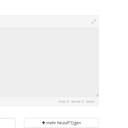
lines: 0 words: 0
saved
mehr hinzufΓΌgen