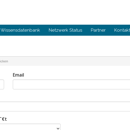
Wissensdatenbank
Netzwerk Status
Partner
Kontakt
icken
Email
tΓ€t