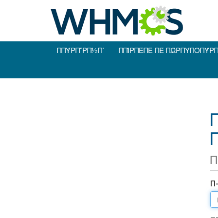
ΠΠΎΡΠ΅ΡΠ½Π°
ΠΠΊΡΠΈΠΈ ΠΈ ΠΏΡΠΎΠΌΠΎΡ
Π
Π
Π