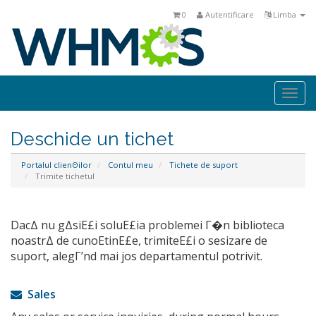
0
Autentificare
Limba
Togg
navi
Deschide un tichet
Portalul clienΘilor
Contul meu
Tichete de suport
Trimite tichetul
DacΔ nu gΔsiΕ£i soluΕ£ia problemei Γ�n biblioteca
noastrΔ de cunoΕtinΕ£e, trimiteΕ£i o sesizare de
suport, alegΓ’nd mai jos departamentul potrivit.
Sales